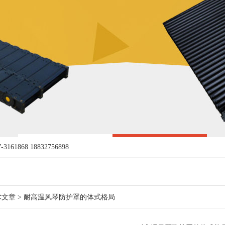
161868 18832756898
术文章
> 耐高温风琴防护罩的体式格局