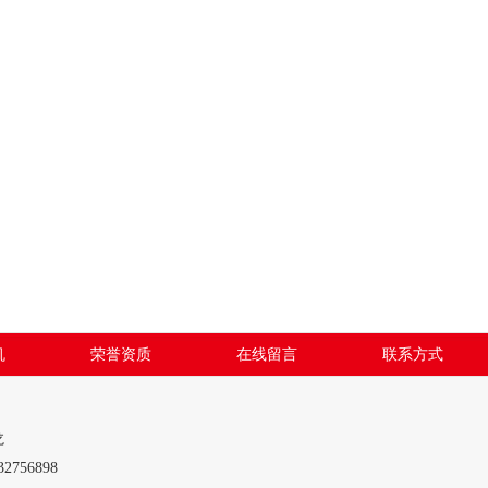
机
荣誉资质
在线留言
联系方式
龙
756898