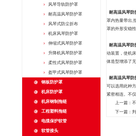
风琴导轨防护罩
耐高温风琴防
耐高温风琴防护罩
罩内热量带出,
风琴式防尘折布
罩的外形安稳性
机床风琴防护罩
伸缩式风琴防护罩
耐高温风琴防
升降机风琴防护罩
动装置，使机床
体造型增添了
柔性式风琴防护罩
盔甲式风琴防护罩
耐高温风琴防
钢板防护罩
可以选用此种方
机床防护罩
紧密相连。不仅
机床钢制拖链
上一篇：
工程塑料拖链
下一篇：
电缆保护软管
软管接头