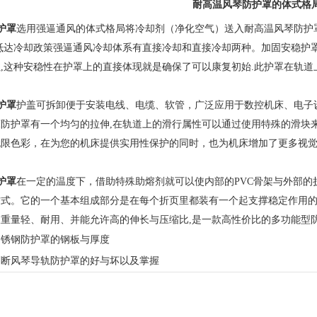
耐高温风琴防护罩的体式格
护罩
选用强逼通风的体式格局将冷却剂（净化空气）送入耐高温风琴防护罩
抵达冷却政策强逼通风冷却体系有直接冷却和直接冷却两种。加固安稳护罩
,这种安稳性在护罩上的直接体现就是确保了可以康复初始.此护罩在轨道
护罩
护盖可拆卸便于安装电线、电缆、软管，广泛应用于数控机床、电子
防护罩有一个均匀的拉伸,在轨道上的滑行属性可以通过使用特殊的滑块
无限色彩，在为您的机床提供实用性保护的同时，也为机床增加了更多视
护罩
在一定的温度下，借助特殊助熔剂就可以使内部的PVC骨架与外部
式。它的一个基本组成部分是在每个折页里都装有一个起支撑稳定作用的
重量轻、耐用、并能允许高的伸长与压缩比,是一款高性价比的多功能型
不锈钢防护罩的钢板与厚度
判断风琴导轨防护罩的好与坏以及掌握