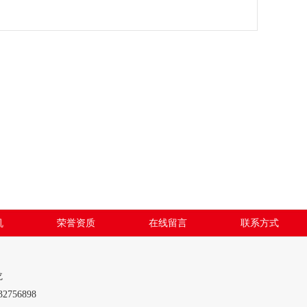
机
荣誉资质
在线留言
联系方式
龙
756898