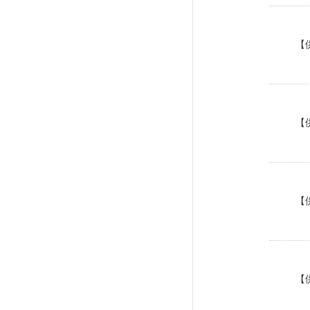
【
【
【
【