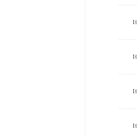
【
【
【
【