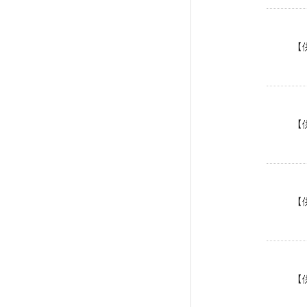
【
【
【
【