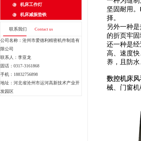
一种为缝制
机床工作灯
坚固耐用。
机床减振垫铁
择。
另外一种是
联系我们
Contact us
的折页牢固
公司名称：沧州市爱德利精密机件制造有
还一种是经
限公司
高、速度快
联系人：李亚龙
养，且防水
固话：0317-3161868
手机：18832756898
数控机床风
地址：河北省沧州市运河高新技术产业开
械、门窗机
发园区