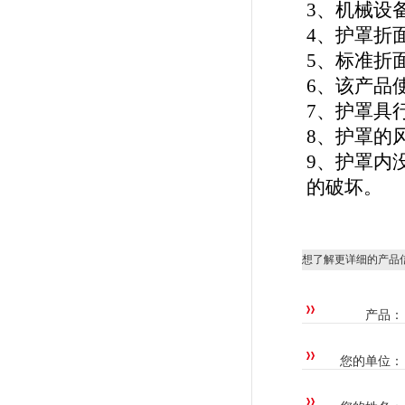
3、
机械设备
4、
护罩折
5、
标准折面
6、
该产品
7、
护罩具
8、
护罩的风
9、
护罩内
的破坏。
想了解更详细的产品
产品：
您的单位：