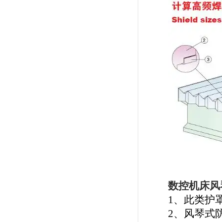
数控机床风
1、
此类护
2、
风琴式防