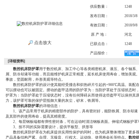
供应数量：
1248
发布日期：
2018/3/8
有效日期：
2018/9/8
原 产 地：
河北
点击放大
已获点击：
1248
产品报价：
[详细资料]
数控机床防护罩
用于数控机床、加工中心等各类精密机床、液压、各个轴系
屑、防冷却液等功能，而且能维护机床正常精度，延长机床使用寿命，增加美观
事故，坚固耐用，外形美观等特点。
数控机床防护罩的设计使其能经受撞击和炽热碎片引起的+900℃高温。装配
可以摆动也可以被固定。摆动的盔甲适用的防护罩为：当防护罩处于压缩状态时，
护罩为：当防护罩处于压缩状态时，没有任何障碍从而使得这些盔甲可以保持其
力，该护罩可靠的保护层抵御大量的灰尘，砂末，铁屑等。
数控机床防护罩
的详细信息：
1、该产品常用于机床的精密部件的防护，具有密封好，能防铁屑、防冷却液
及其部件的使用寿命，提高其精密度。
2、每层钢板端都有弹性密封条，可在运动时清洁钢板表面。伸缩式钢板护罩
3、按不同的实际需要设计，提供平板型、拱形等
数控机床防护罩在为机床提供实用性保护的同时，也为机床整体增加了更多视
产品具备结构严紧、合理、无噪音、行程大、运动快、使用寿命长等特点。
数控