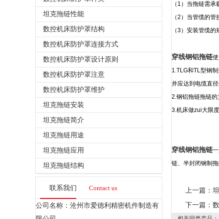
（1）当拖链需承
坦克拖链性能
（2）当管缆的管
数控机床防护罩结构
（3）安装管缆的
数控机床防护罩连接方式
穿线钢铝拖链
使
数控机床防护罩设计原则
1.TLG和TL
数控机床防护罩注意
并应达到电缆直径
数控机床防护罩维护
2.钢铝拖链拖链的
坦克拖链安装
3.机床做zui大
坦克拖链简介
坦克拖链用途
穿线钢铝拖链
坦克拖链应用
一
链、半封闭钢制拖
坦克拖链结构
联系我们
Contact us
上一篇：
下一篇：
公司名称：沧州市爱德利精密机件制造有
限公司
相关同类产品：