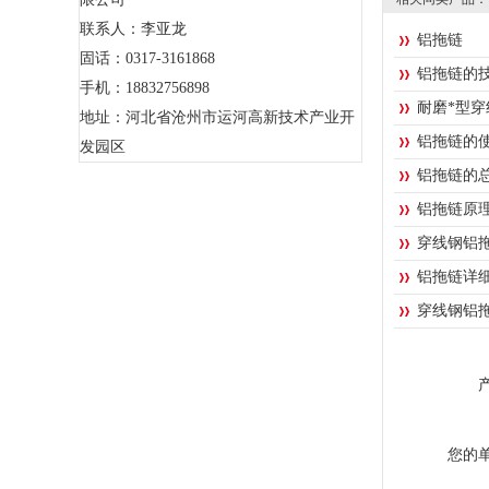
联系人：李亚龙
铝拖链
固话：0317-3161868
铝拖链的
手机：18832756898
耐磨*型
地址：河北省沧州市运河高新技术产业开
铝拖链的
发园区
铝拖链的
铝拖链原
穿线钢铝
铝拖链详
穿线钢铝
您的