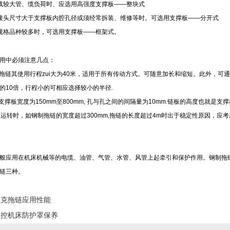
载较大管、缆负荷时、应选用高强度支撑板——整块式
接头尺寸大于支撑板内腔孔径或须经常拆装、维修等时。可选用支撑板——分开式
规格品种较多时，可选用支撑板——框架式。
用中必须注意几点：
型钢制拖链其使用行程zui大为40米，适用于所有传动方式。可随意加长和缩短。此外，
的10倍，行程小的可相应选择较小的半径
.
支撑板宽度为150mm至800mm, 孔与孔之间的间隔量为10mm.链板的高度也就是支
限度运转时，如钢制拖链的宽度超过300mm
,
拖链的长度超过4m时出于稳定性原因，应
般应用在机床机械等的电缆、油管、气管、水管、风管上起牵引和保护作用。钢制拖
链三种。
坦克拖链应用性能
数控机床防护罩保养