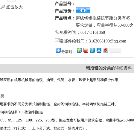
产品型号：
点击放大
产品报价：
产品特点：
穿线钢铝拖链按节距分类有45、65
要求定做，弯曲半径从50-800
免费咨询：0317-3161868
发邮件给我们：3163068190@qq.com
分享到：
铝拖链的分类
的详细资料
般应用在机床机械等的电缆、油管、气管、水管、风管上起牵引和保护作用。
分类
用要求的不同分为桥式钢制拖链、全封闭钢制拖链、半封闭钢制拖链三种。
型钢制拖链和TLG型钢制拖链
.
65、95、125、180、225、250型。拖链宽度可按用户要求定做，弯曲半径从50-8
整体式（打孔式）、上下分开式、框架式（隔离片式）。