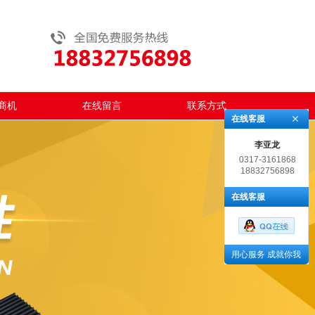
商机
在线留言
联系方式
在线客服
李亚龙
0317-3161868
18832756898
在线客服
用心服务 成就你我