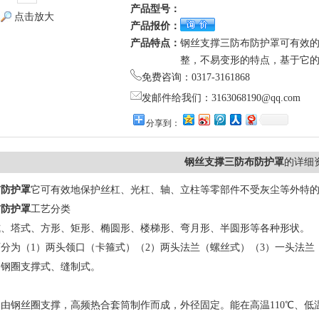
产品型号：
点击放大
产品报价：
产品特点：
钢丝支撑三防布防护罩可有效
整，不易变形的特点，基于它
免费咨询：0317-3161868
发邮件给我们：3163068190@qq.com
分享到：
钢丝支撑三防布防护罩
的详细
布防护罩
它可有效地保护丝杠、光杠、轴、立柱等零部件不受灰尘等外特
布防护罩
工艺分类
式、塔式、方形、矩形、椭圆形、楼梯形、弯月形、半圆形等各种形状。
分为（1）两头领口（卡箍式）（2）两头法兰（螺丝式）（3）一头法兰
为钢圈支撑式、缝制式。
由钢丝圈支撑，高频热合套筒制作而成，外径固定。能在高温110℃、低