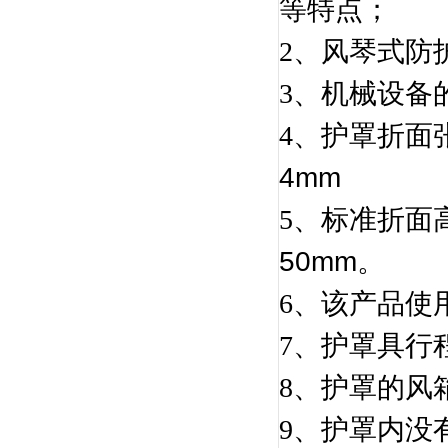
等特点；
2、
风琴式防
3、
机械设备的
4、
护罩折面
4mm
5、
标准折面高
50mm。
6、
该产品使
7、
护罩具行
8、
护罩的风箱
9、
护罩内没