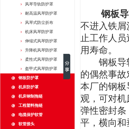
风琴导轨防护罩
钢板导
耐高温风琴防护罩
风琴式防尘折布
不进入铁屑
机床风琴防护罩
止工作人员
伸缩式风琴防护罩
用寿命。
升降机风琴防护罩
钢板导轨
柔性式风琴防护罩
盔甲式风琴防护罩
的偶然事故
钢板防护罩
本厂的钢板
机床防护罩
观，可对机
机床钢制拖链
工程塑料拖链
弹性密封条
电缆保护软管
平，横向和
软管接头