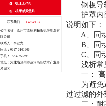
钢板导轨
机床工作灯
机床减振垫铁
护罩内部
联系我们
Contact us
说明如下：
公司名称：沧州市爱德利精密机件制造有
A、同动装
限公司
B、同动装
联系人：李亚龙
固话：0317-3161868
C、同动
手机：18832756898
浅析常见
地址：河北省沧州市运河高新技术产业开
发园区
一： 高
为避免罩
过过滤的外
二：耐高