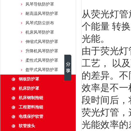
风琴导轨防护罩
从荧光灯管
耐高温风琴防护罩
风琴式防尘折布
个能量 转
机床风琴防护罩
光能。
伸缩式风琴防护罩
由于荧光灯
升降机风琴防护罩
工艺， 以
柔性式风琴防护罩
盔甲式风琴防护罩
的差异。不
钢板防护罩
效率是不一
机床防护罩
段时间后，
机床钢制拖链
工程塑料拖链
荧光灯管，
电缆保护软管
光能效率的
软管接头