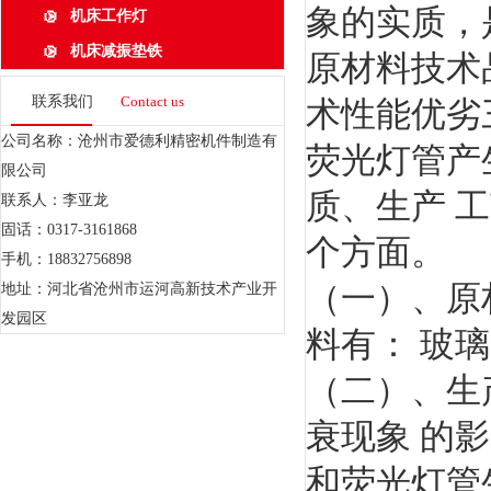
象的实质，
机床工作灯
机床减振垫铁
原材料技术
联系我们
Contact us
术性能优劣
公司名称：沧州市爱德利精密机件制造有
荧光灯管产
限公司
质、生产 
联系人：李亚龙
固话：0317-3161868
个方面。
手机：18832756898
（一）、原
地址：河北省沧州市运河高新技术产业开
发园区
料有： 玻
（二）、生
衰现象 的
和荧光灯管