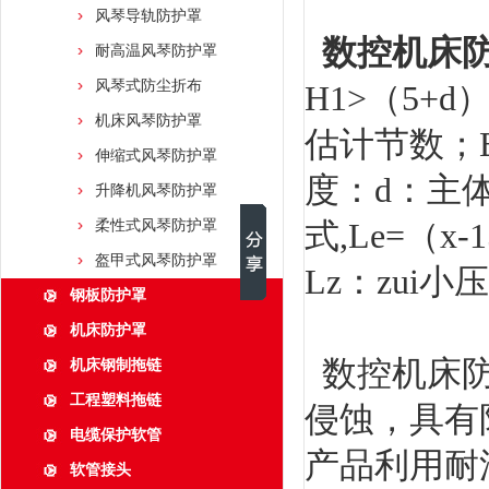
风琴导轨防护罩
数控机床
耐高温风琴防护罩
风琴式防尘折布
H1>（5+d
机床风琴防护罩
估计节数；B
伸缩式风琴防护罩
度：d：主
升降机风琴防护罩
式,Le=（x-
柔性式风琴防护罩
盔甲式风琴防护罩
Lz：zui
钢板防护罩
机床防护罩
数控机床防
机床钢制拖链
工程塑料拖链
侵蚀，具有
电缆保护软管
产品利用耐
软管接头